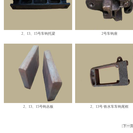
2、13、15号车钩托梁
2号车钩座
2、13、15号钩丛板
2、13号 铁水车车钩尾框
[
下一